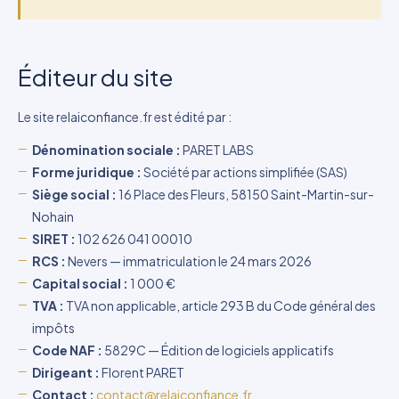
Éditeur du site
Le site relaiconfiance.fr est édité par :
Dénomination sociale :
PARET LABS
Forme juridique :
Société par actions simplifiée (SAS)
Siège social :
16 Place des Fleurs, 58150 Saint-Martin-sur-
Nohain
SIRET :
102 626 041 00010
RCS :
Nevers — immatriculation le 24 mars 2026
Capital social :
1 000 €
TVA :
TVA non applicable, article 293 B du Code général des
impôts
Code NAF :
5829C — Édition de logiciels applicatifs
Dirigeant :
Florent PARET
Contact :
contact@relaiconfiance.fr