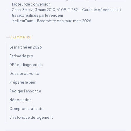
facteur de conversion
Cass. 3e civ., 3 mars 2010, n° 09-11.282 — Garantie décennale et
travaux réalisés par le vendeur
MeilleurTaux — Baromètre des taux, mars 2026
SOMMAIRE
Le marché en 2026
Estimer le prix
DPE et diagnostics
Dossier de vente
Préparer le bien
Rédiger l'annonce
Négociation
Compromis à l'acte
L'historique du logement