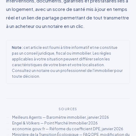
interventions, documents, garanties et prestataires liés à
un logement, avec un score de santé mis à jour en temps
réel et un lien de partage permettant de tout transmettre
à un acheteur ou un notaire en un clic.
Note :
cet article est fourni à titre informatif et ne constitue
pas un conseil juridique, fiscal ou immobilier. Les règles
applicables à votre situation peuvent différer selon les
caractéristiques de votre bien et votre localisation.
Consultez un notaire ou un professionnel de l'immobilier pour
toute décision.
SOURCES
Meilleurs Agents — Baromètre immobilier, janvier 2026
Engel & Völkers — Point Marché Immobilier 2026
economie.gouv.fr — Réforme du coefficient DPE, janvier 2026
Ministère de la Transition Écologique — FAQ DPE, modification du