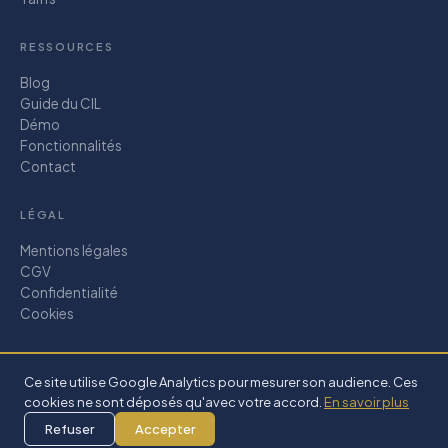
RESSOURCES
Blog
Guide du CIL
Démo
Fonctionnalités
Contact
LÉGAL
Mentions légales
CGV
Confidentialité
Cookies
Ce site utilise Google Analytics pour mesurer son audience. Ces
cookies ne sont déposés qu'avec votre accord.
En savoir plus
© 2026 Relai Confiance
🇫🇷 Français ·
English
Refuser
Accepter
Site créé et édité par
Paret Labs