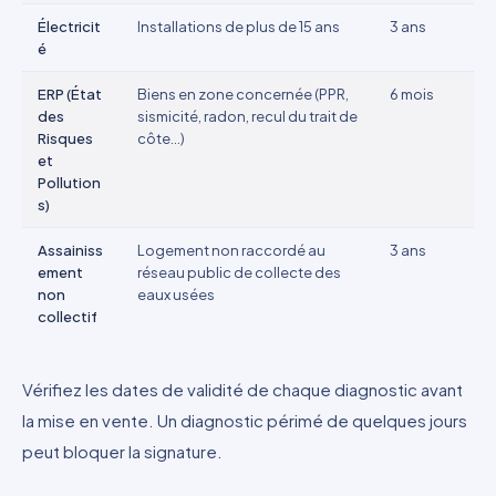
Électricit
Installations de plus de 15 ans
3 ans
é
ERP (État
Biens en zone concernée (PPR,
6 mois
des
sismicité, radon, recul du trait de
Risques
côte...)
et
Pollution
s)
Assainiss
Logement non raccordé au
3 ans
ement
réseau public de collecte des
non
eaux usées
collectif
Vérifiez les dates de validité de chaque diagnostic avant
la mise en vente. Un diagnostic périmé de quelques jours
peut bloquer la signature.