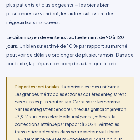
plus patients et plus exigeants — les biens bien
positionnés se vendent, les autres subissent des
négociations marquées.
Le délai moyen de vente est actuellement de 90 à 120
jours.
Un bien surestimé de 10 % par rapport au marché
peut voir ce délai se prolonger de plusieurs mois. Dans ce
contexte, la préparation compte autant que le prix.
Disparités territoriales :
la reprise n'est pas uniforme.
Les grandes métropoles et zones côtières enregistrent
des hausses plus soutenues. Certaines villes comme
Nantes enregistrent encore un recul significatif (environ
-3,9 % sur un an selon MeilleursAgents), même si la
correction s'atténue par rapport à 2024. Vérifiez les
transactions récentes dans votre secteur via la base
DVF (Demande de Valeurs Foncières) sur data.gouv.fr