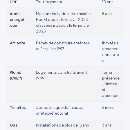
DPE
Tout logement
10 ans
Audit
Maisons individuelles classées
5 ans
énergéti
F ou G depuis le 1er avril 2023 ;
que
classées E depuis le 1er janvier
2025
Amiante
Permis de construire antérieur
Illimitée si
au 1er juillet 1997
absence
constaté
e
Plomb
Logements construits avant
1 an si
(CREP)
1949
présence
, illimitée
si
absence
Termites
Zones à risque définies par
6 mois
arrêté préfectoral
Gaz
Installations de plus de 15 ans
3 ans