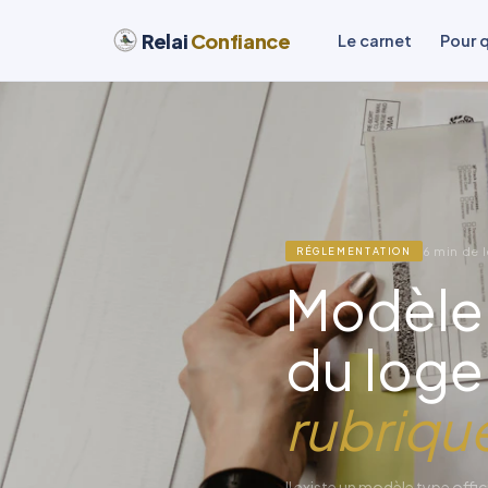
Relai
Confiance
Le carnet
Pour 
6 min de l
RÉGLEMENTATION
Modèle 
du loge
rubriqu
Il existe un modèle type offici