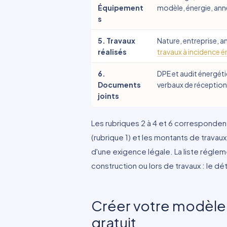
Équipement
modèle, énergie, anné
s
5. Travaux
Nature, entreprise, a
réalisés
travaux à incidence 
6.
DPE et audit énergéti
Documents
verbaux de réception
joints
Les rubriques 2 à 4 et 6 correspondent 
(rubrique 1) et les montants de travau
d'une exigence légale. La liste régleme
construction ou lors de travaux : le dét
Créer votre modèle 
gratuit