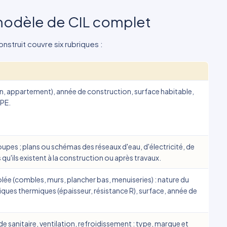
 modèle de CIL complet
onstruit couvre six rubriques :
n, appartement), année de construction, surface habitable,
DPE.
oupes ; plans ou schémas des réseaux d'eau, d'électricité, de
s qu'ils existent à la construction ou après travaux.
lée (combles, murs, plancher bas, menuiseries) : nature du
iques thermiques (épaisseur, résistance R), surface, année de
 sanitaire, ventilation, refroidissement : type, marque et