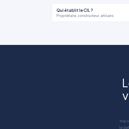
Qui établit le CIL ?
Propriétaire, constructeur, artisans
L
v
Impor
la dat