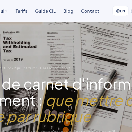
qui
Tarifs
Guide CIL
Blog
Contact
EN
ecture · 2 juillet 2026 · Par Florent Paret
de carnet d'inform
ment :
que mettre 
e par rubrique
el, gratuit, mais son usage n'est pas obligatoire. Voici ce qu'il