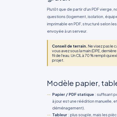
Plutôt que de partir d'un PDF vierge, 
questions (logement, isolation, équip
imprimable en PDF, structuré selon le
envoyée à un serveur.
Conseil de terrain.
Ne visez pas le 
vous avez sous la main (DPE, dernière
fil de l'eau. Un CIL à 70 % rempli qui e
projet.
Modèle papier, tabl
Papier / PDF statique
: suffisant 
à jour est une réédition manuelle, e
déménagement).
Tableur
: plus souple, mais les pièc