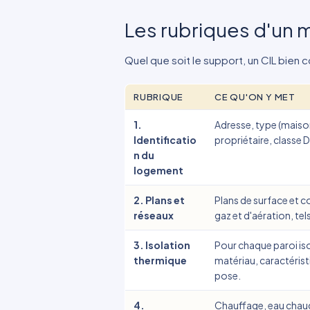
Les rubriques d'un
Quel que soit le support, un CIL bien c
RUBRIQUE
CE QU'ON Y MET
1.
Adresse, type (maiso
Identificatio
propriétaire, classe 
n du
logement
2. Plans et
Plans de surface et c
réseaux
gaz et d'aération, tel
3. Isolation
Pour chaque paroi iso
thermique
matériau, caractérist
pose.
4.
Chauffage, eau chaude