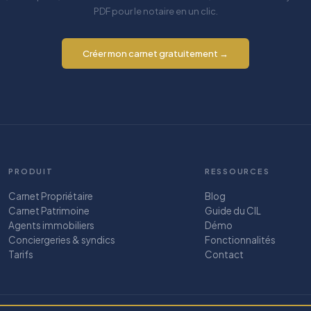
PDF pour le notaire en un clic.
Créer mon carnet gratuitement →
PRODUIT
RESSOURCES
Carnet Propriétaire
Blog
Carnet Patrimoine
Guide du CIL
Agents immobiliers
Démo
Conciergeries & syndics
Fonctionnalités
Tarifs
Contact