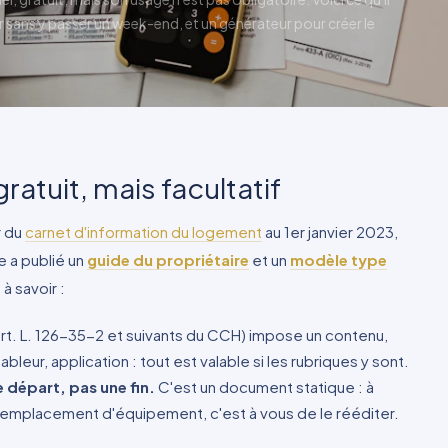
 sans y passer un week-end, et un générateur pour créer le
gratuit, mais facultatif
r du
carnet d'information du logement
au 1er janvier 2023,
e a publié un
guide du propriétaire
et un
modèle type
à savoir :
(art. L. 126-35-2 et suivants du CCH) impose un contenu,
ableur, application : tout est valable si les rubriques y sont.
e départ, pas une fin.
C'est un document statique : à
remplacement d'équipement, c'est à vous de le rééditer.