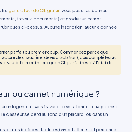
notre
générateur de CIL gratuit
vous pose les bonnes
ements, travaux, documents) et produit un carnet
s rubriques ci-dessus. Aucune inscription, aucune donnée
carnet parfait du premier coup. Commencez par ce que
 facture de chaudière, devis d'isolation), puis complétez au
xiste vaut infiniment mieux qu'un CIL parfait resté à l'état de
eur ou carnet numérique ?
pour un logement sans travaux prévus. Limite : chaque mise
t le classeur se perd au fond d'un placard (ou dans un
es jointes (notices, factures) vivent ailleurs, et personne