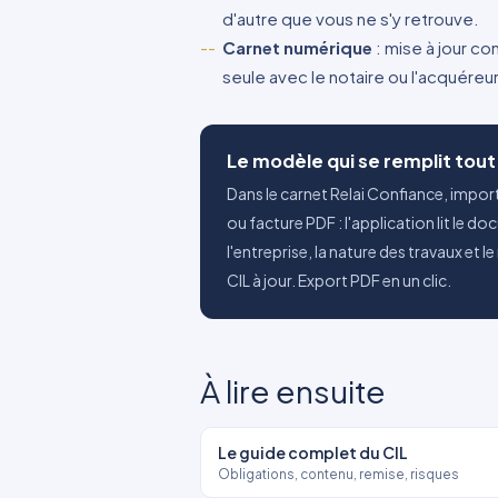
d'autre que vous ne s'y retrouve.
Carnet numérique
: mise à jour co
seule avec le notaire ou l'acquére
Le modèle qui se remplit tout
Dans le carnet Relai Confiance, impor
ou facture PDF : l'application lit le do
l'entreprise, la nature des travaux et 
CIL à jour. Export PDF en un clic.
À lire ensuite
Le guide complet du CIL
Obligations, contenu, remise, risques