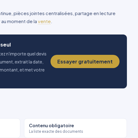
ntinue, pièces jointes centralisées, partage en lecture
ur au moment de la
vente
.
 seul
tez n'importe quel devis
Essayer gratuitement
cument, extrait la date,
le montant, et met votre
Contenu obligatoire
La liste exacte des documents